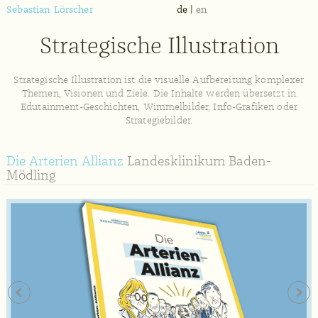
Sebastian Lörscher
de
|
en
Strategische Illustration
Strategische Illustration ist die visuelle Aufbereitung komplexer
Themen, Visionen und Ziele. Die Inhalte werden übersetzt in
Edutainment-Geschichten, Wimmelbilder, Info-Grafiken oder
Strategiebilder.
Die Arterien Allianz
Landesklinikum Baden-
Mödling