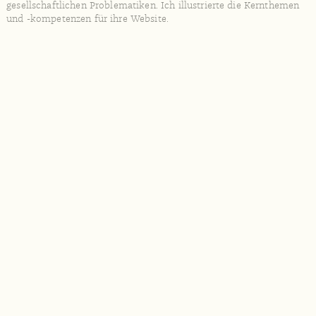
gesellschaftlichen Problematiken. Ich illustrierte die Kernthemen
und -kompetenzen für ihre Website.
A bisserl weiter … geht’s immer!
Mit dem Skizzenbuch durch das
Wilde Österreich
Making Friends in Bangalore
Mit dem Skizzenbuch in Indien