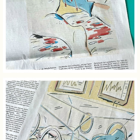
Schatten der Gesellschaft
Die Obdachlosen von Berlin
A bisserl weiter … geht’s immer!
Mit dem Skizzenbuch durch das
Wilde Österreich
Making Friends in Bangalore
Mit dem Skizzenbuch in Indien