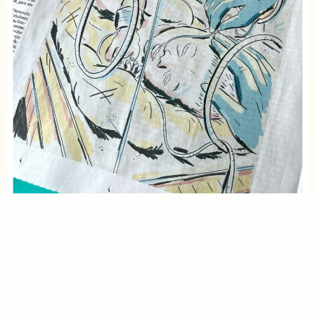
Das Nirgendwo ist auf unserer Seite
Zeitgenössische
Künstler*innen in Sibirien
Haiti Cheri
Eine gezeichnete Reportage
Projekte & Arbeiten
Graphic Recording